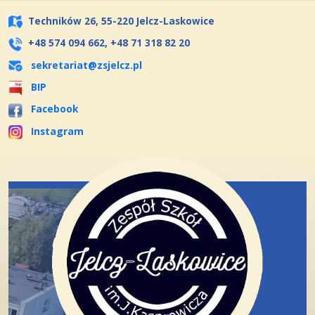
Techników 26, 55-220 Jelcz-Laskowice
+48 574 094 662, +48 71 318 82 20
sekretariat@zsjelcz.pl
BIP
Facebook
Instagram